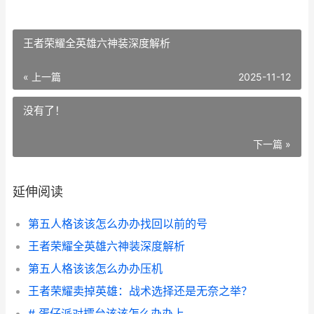
王者荣耀全英雄六神装深度解析
« 上一篇
2025-11-12
没有了！
下一篇 »
延伸阅读
第五人格该该怎么办办找回以前的号
王者荣耀全英雄六神装深度解析
第五人格该该怎么办办压机
王者荣耀卖掉英雄：战术选择还是无奈之举？
# 蛋仔派对擂台该该怎么办办上