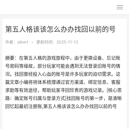
第五人格该该怎么办办找回以前的号
作者：
albert
•
更新时间：2025-11-12
摘要：在第五人格的游戏旅程中，由于更换设备、忘记账
号密码等缘故，部分玩家可能会遇到无法登录旧账号的情
况。找回曾经投入心血的账号是许多玩家的迫切需求。这
篇文章小编将将体系梳理通过官方渠道、绑定信息、客服
求助等有效途径，帮助玩家寻回珍贵的游戏记录。|核心思
路：确定账号归属与登录方式|找回账号的第一步，是清晰
回忆起最初注册账,第五人格该该怎么办办找回以前的号