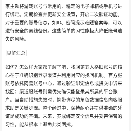
家主动将游戏账号与常用的、稳定的电子邮箱或手机号进
行绑定。定期检查并更新安全设置，开启二次验证功能。
对于重要的账号信息，如ID、密码提示难题答案等，可以
进行安全的离线备份。这些简单的习性能极大降低账号遗
失的风险。
|见解汇总|
如何？怎么样大家都了解了吧，找回第五人格旧账号的核
心在于准确识别登录渠道并利用对应的找回机制。官方服
账号依托网易账号中心，通过验证绑定信息或提交申诉来
找回；渠道服账号则需优先确保能登录其所属的平台账
户。当自助措施失效时，携带详尽的角色数据信息向客服
求助是关键步骤。整个经过中，保持耐心并提供准确的凭
证是成功的基础。未来，养成绑定安全信息并妥善保管的
习性，能从根本上避免此类困扰。