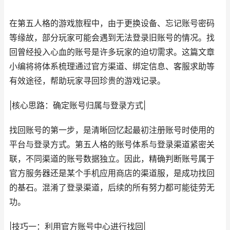
在第五人格的游戏旅程中，由于更换设备、忘记账号密码
等缘故，部分玩家可能会遇到无法登录旧账号的情况。找
回曾经投入心血的账号是许多玩家的迫切需求。这篇文章
小编将将体系梳理通过官方渠道、绑定信息、客服求助等
有效途径，帮助玩家寻回珍贵的游戏记录。
|核心思路：确定账号归属与登录方式|
找回账号的第一步，是清晰回忆起最初注册账号时使用的
平台与登录方式。第五人格的账号体系与登录渠道紧密关
联，不同渠道的账号数据独立。因此，精确判断账号属于
官方服务器还是某个手机应用商店的渠道服，是成功找回
的基石。混淆了登录渠道，后续的所有努力都可能徒劳无
功。
|技巧一：利用官方账号中心进行找回|