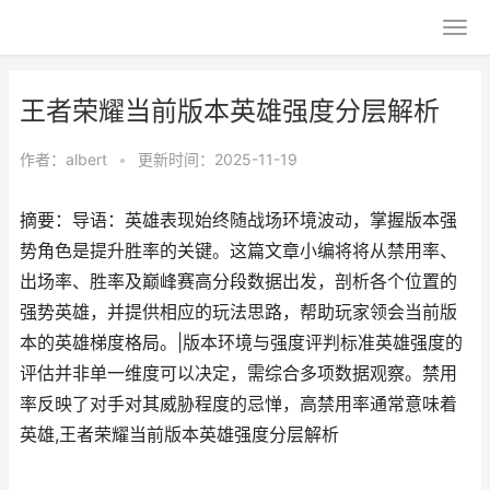
王者荣耀当前版本英雄强度分层解析
作者：
albert
•
更新时间：2025-11-19
摘要：导语：英雄表现始终随战场环境波动，掌握版本强
势角色是提升胜率的关键。这篇文章小编将将从禁用率、
出场率、胜率及巅峰赛高分段数据出发，剖析各个位置的
强势英雄，并提供相应的玩法思路，帮助玩家领会当前版
本的英雄梯度格局。|版本环境与强度评判标准英雄强度的
评估并非单一维度可以决定，需综合多项数据观察。禁用
率反映了对手对其威胁程度的忌惮，高禁用率通常意味着
英雄,王者荣耀当前版本英雄强度分层解析