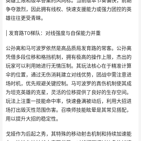
英雄上限和版本答案的风向标。当前版本节奏偏快，前期
争夺激烈，因此拥有线权、快速支援能力或强力团控的英
雄往往更受青睐。
| 发育路T0梯队：对线强度与自保能力并重
公孙离和马可波罗依然是高品质局发育路的常客。公孙离
凭借多段位移和格挡机制，拥有极高的操作上限，杰出的
玩家可以利用她进行无情压制。其玩法核心在于精准计算
伞的位置，通过无伤消耗建立对线优势，团战中需注意进
场时机，优先规避关键控制。马可波罗的真伤机制使其成
为坦克英雄的克星，灵活的位移提供了良好的生存空间。
玩法上注重一技能命中率，快速叠满被动后，利用大招进
场打出毁灭性范围伤害。召唤师技能眩晕是其常见搭配，
用以提升大招的稳定性。
戈娅作为后起之秀，其特殊的移动射击机制和持续加速能