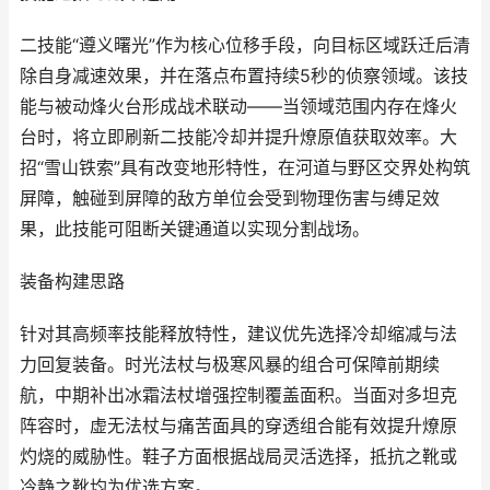
二技能“遵义曙光”作为核心位移手段，向目标区域跃迁后清
除自身减速效果，并在落点布置持续5秒的侦察领域。该技
能与被动烽火台形成战术联动——当领域范围内存在烽火
台时，将立即刷新二技能冷却并提升燎原值获取效率。大
招“雪山铁索”具有改变地形特性，在河道与野区交界处构筑
屏障，触碰到屏障的敌方单位会受到物理伤害与缚足效
果，此技能可阻断关键通道以实现分割战场。
装备构建思路
针对其高频率技能释放特性，建议优先选择冷却缩减与法
力回复装备。时光法杖与极寒风暴的组合可保障前期续
航，中期补出冰霜法杖增强控制覆盖面积。当面对多坦克
阵容时，虚无法杖与痛苦面具的穿透组合能有效提升燎原
灼烧的威胁性。鞋子方面根据战局灵活选择，抵抗之靴或
冷静之靴均为优选方案。