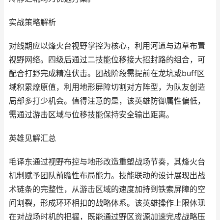
实战策略解析
对线期应以烽火台视野掌控为核心，利用河道与边草布置
视野网络。四级后通过二技能位移接大招封路的组合，可
配合打野完成精准伏击。团战阶段需提前在龙坑或buff区
域积累燎原值，利用地形屏障切割对方阵型，为队友创造
局部多打少机会。值得注意的是，该英雄防御属性偏低，
需通过游击区域与位移技能保持安全输出距离。
英雄见解汇总
毛译东通过视野布控与地形改造重塑战场节奏，其烽火台
机制赋予团队前瞻性布局能力。技能联动的设计展现出战
术链条的完整性，从游击区域的速度加持到铁索屏障的空
间割裂，形成环环相扣的战略体系。该英雄操作上限体现
在对战场时机的把握，既能通过野区资源加速完成战略压