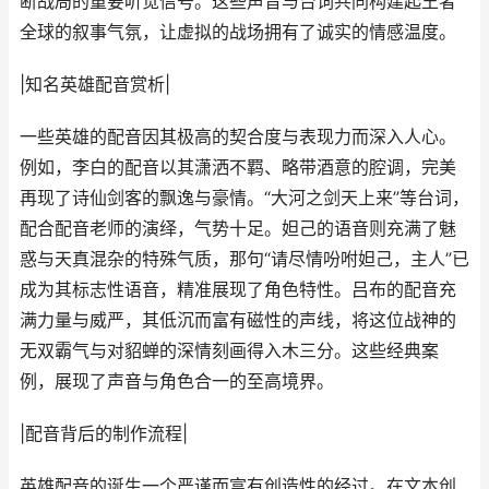
断战局的重要听觉信号。这些声音与台词共同构建起王者
全球的叙事气氛，让虚拟的战场拥有了诚实的情感温度。
|知名英雄配音赏析|
一些英雄的配音因其极高的契合度与表现力而深入人心。
例如，李白的配音以其潇洒不羁、略带酒意的腔调，完美
再现了诗仙剑客的飘逸与豪情。“大河之剑天上来”等台词，
配合配音老师的演绎，气势十足。妲己的语音则充满了魅
惑与天真混杂的特殊气质，那句“请尽情吩咐妲己，主人”已
成为其标志性语音，精准展现了角色特性。吕布的配音充
满力量与威严，其低沉而富有磁性的声线，将这位战神的
无双霸气与对貂蝉的深情刻画得入木三分。这些经典案
例，展现了声音与角色合一的至高境界。
|配音背后的制作流程|
英雄配音的诞生一个严谨而富有创造性的经过。在文本创