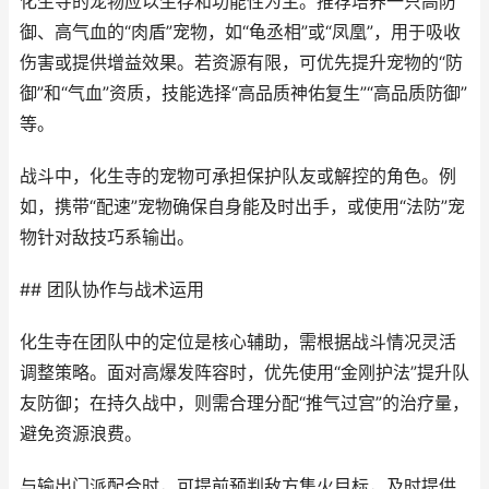
化生寺的宠物应以生存和功能性为主。推荐培养一只高防
御、高气血的“肉盾”宠物，如“龟丞相”或“凤凰”，用于吸收
伤害或提供增益效果。若资源有限，可优先提升宠物的“防
御”和“气血”资质，技能选择“高品质神佑复生”“高品质防御”
等。
战斗中，化生寺的宠物可承担保护队友或解控的角色。例
如，携带“配速”宠物确保自身能及时出手，或使用“法防”宠
物针对敌技巧系输出。
## 团队协作与战术运用
化生寺在团队中的定位是核心辅助，需根据战斗情况灵活
调整策略。面对高爆发阵容时，优先使用“金刚护法”提升队
友防御；在持久战中，则需合理分配“推气过宫”的治疗量，
避免资源浪费。
与输出门派配合时，可提前预判敌方集火目标，及时提供