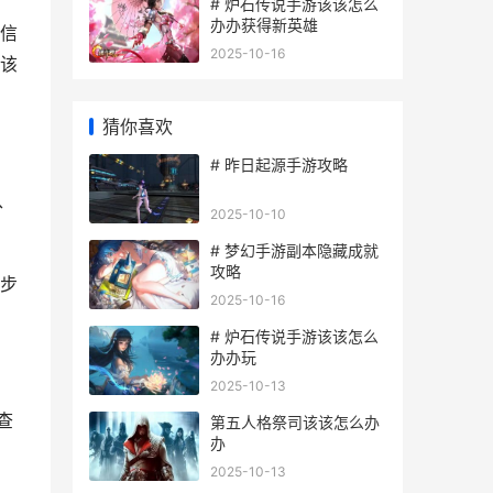
# 炉石传说手游该该怎么
办办获得新英雄
信
2025-10-16
该
猜你喜欢
# 昨日起源手游攻略
、
2025-10-10
# 梦幻手游副本隐藏成就
攻略
步
2025-10-16
# 炉石传说手游该该怎么
办办玩
2025-10-13
查
第五人格祭司该该怎么办
办
2025-10-13