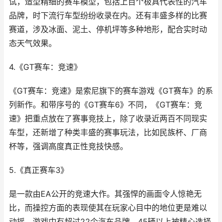
试，造型精细的赛车模型，包括上百个极具代表性的汽车
品牌，时下流行车型纷纷收录在内。还有丰盛多样的比赛
赛道，涉及冰面、泥土、停机坪等多种地形，配合实时动
态天气效果。
4.《GT赛车：竞速》
《GT赛车：竞速》是索尼旗下的赛车游戏《GT赛车》的系
列新作。和带序号的《GT赛车6》不同，《GT赛车：竞
速》把重点放在了赛事竞技上，除了收录近两百不同现实
车型，还新增了种类丰盛的赛事玩法，比如民族杯、厂商
杯等，强调高度真正性竞技快感。
5.《真正赛车3》
是一款由EA公开的竞速大作。其强悍的画面令人惊艳无
比，而操控方面的表现使其在玩家心目中的地位更是难以
动摇。游戏中有超过22个汽车品牌，45辆以上被精心选择