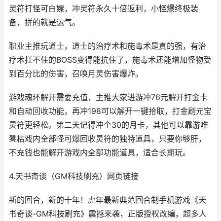
灵符打怪可白嫖，冲灵符永久十倍返利，小怪爆终极装
备，拼的就是运气。
职业主推玩道士，道士的治疗术和施毒术是真的强，有治
疗术扛不住的BOSS变得能抗住了，施毒术还能增加怪物受
到百分比的伤害，召唤月灵伤害爆炸。
游戏魂环解开需要充值，主推大家进游冲76元解开打金卡
和自动回收功能，再冲198可以解开一键拾取，打金刷元宝
灵符更轻松。第二天记得冲个30的月卡，其他可以靠游唯
凳枯戏内全部怪可爆回收灵符的独特道具，只要你够肝，
不充钱也能解开游戏内全部功能道具，适合长期玩。
4.天书奇谈（GM科技刷充）网页链接
新的回合，新的十年！虎年最新典范回合制手机游戏《天
书奇谈-GM科技刷充》震撼来袭，正版授权改编，超多人