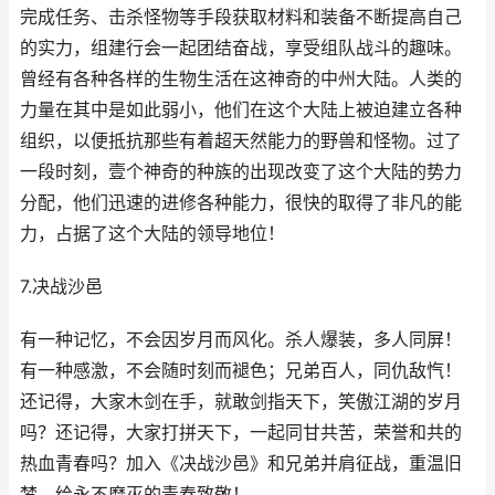
完成任务、击杀怪物等手段获取材料和装备不断提高自己
的实力，组建行会一起团结奋战，享受组队战斗的趣味。
曾经有各种各样的生物生活在这神奇的中州大陆。人类的
力量在其中是如此弱小，他们在这个大陆上被迫建立各种
组织，以便抵抗那些有着超天然能力的野兽和怪物。过了
一段时刻，壹个神奇的种族的出现改变了这个大陆的势力
分配，他们迅速的进修各种能力，很快的取得了非凡的能
力，占据了这个大陆的领导地位！
7.决战沙邑
有一种记忆，不会因岁月而风化。杀人爆装，多人同屏！
有一种感激，不会随时刻而褪色；兄弟百人，同仇敌忾！
还记得，大家木剑在手，就敢剑指天下，笑傲江湖的岁月
吗？还记得，大家打拼天下，一起同甘共苦，荣誉和共的
热血青春吗？加入《决战沙邑》和兄弟并肩征战，重温旧
梦，给永不磨灭的青春致敬！