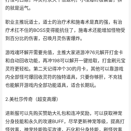
的就是运气。
职业主推玩道士，道士的治疗术和施毒术是真的强，有治
疗术扛不住的BOSS变得能抗住了，施毒术还能增加怪物受
到百分比的伤害，召唤月灵伤害爆炸。
游戏魂环解开需要充值，主推大家进游冲76元解开打金卡
和自动回收功能，再冲198可以解开一键拾取，打金刷元宝
灵符更轻松。第二天记得冲个30的月卡，其他可以靠游戏
内全部怪可爆回收灵符的独特道具，只要你够肝，不充钱
也能解开游戏内全部功能道具，适合长期玩。
2.美杜莎传奇（超变高爆）
进新服可以先购买赞助大礼包和连冲奖励，可以获取神宠
分身技能和永久的攻速BUFF，尽早更新神宠等级，提高打
怪效率，神宠技能购买攻速，石化和分身技能，刷怪效率