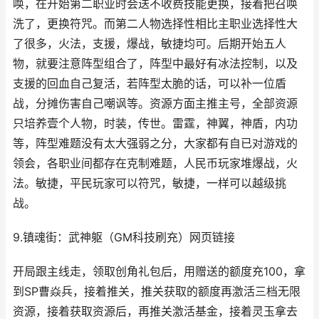
唤，在开始第二职业时会送不收费技能更换，接着把召唤
洗了，更换符咒。而第二人物选择性相比主职业选择性大
了很多，火法，支援，爆战，敏捷均可。后期开始五人
物，就要注意阵型组合了，阵型中最好有冰法控制，以及
支援的回血自己复活，若阵型太脆的话，可以补一位盾
战，分摊伤害自己嘲讽等。资源方面主推主号，全部资源
只培养壹个人物，时装，传世。雷霆，神翼，神盾，内功
等，阵型难题没有太大强弱之分，大家都有自已对游戏的
领会，各职业间都存在克制难题，人民币玩家堆爆战，火
法。敏捷，平民玩家可以符咒，敏捷，一样可以越级挑
战。
9.镇魂街：武神躯（GM科技刷充）网页链接
开局跟主线走，领取创角礼包后，用赠送的额度充100，拿
到SP曹焱兵，接着推关，推关获取的额度再激活三档无限
资源，接着获取资源后，再推关激活基金，接着灵玉拿去