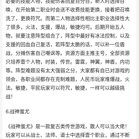
必要的技能人物，技能伤害回复百分百，新人时选择召
唤，在开始第二职业时会送不收费技能更换，接着把召唤
洗了，更换符咒。而第二人物选择性相比主职业选择性大
了很多，火法，支援，爆战，敏捷均可。后期开始五人
物，就要注意阵型组合了，阵型中最好有冰法控制，以及
支援的回血自己复活，若阵型太脆的话，可以补一位盾
战，分摊伤害自己嘲讽等。资源方面主推主号，全部资源
只培养壹个人物，时装，传世。雷霆，神翼，神盾，内功
等。阵型难题没有太大强弱之分，大家都有自已对游戏的
领会，各职业间都存在克制难题，人民币玩家堆爆战，火
法。敏捷，平民玩家可以符咒，敏捷，一样可以越级挑
战！
6.战神蚩尤
《战神蚩尤》是一款复古类传世游戏，散人可以当大佬！
玩家可以从战士、法师、道士中选择壹个职业，通过不断