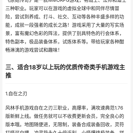
《原始传奇》是一款MMORPG游戏，有战士、法师和道士
三种职业。玩家可以在游戏的虚拟全球中和同伴尽情冒
险，尝试到养成、打斗、社交、互动等各种丰盛多样的功
能，成就一段强者的成长之路！游戏采用了大量的写实场
景，富有魔幻色彩的阵法，提供了别具特色的行会体系，
特色副本，极品装备体系，试炼体系等。带给玩家各种酣
畅淋漓的游戏尝试和趣味！
三、适合18岁以上玩的优质传奇类手机游戏主
推
1.自在之刃
风林手机游戏自在之刃三职业，高爆率，满攻速典范1.76
版新鲜上线。做任务就可以不收费更新会员，完全良心的
版本哦。地图随便进，无限制，装备合成装备回收，灵符
打怪可白嫖，冲灵符永久十倍返利，小怪爆终极装备，拼