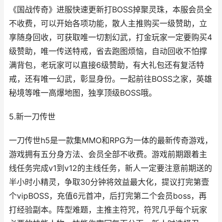
《国战传奇》进服快速更新打BOSS掉聚灵珠，本服会员全
不收费，可以开始各项功能，散人主推购买一级赞助，立
享随身回收，可获取唯一切割幻武，打金玩家一定要购买4
级赞助，唯一传送特戒，省去跑图烦恼，自动回收不怕撑
满背包，老玩家可以直接6级赞助，有大礼包还有复活特
戒，还有唯一幻武，彰显身份。一起前往BOSS之家，英雄
秘境等唯一高爆地图，独享顶级BOSS哦。
5.新一刀传世
一刀传世h5是一款集MMO和RPG为一体的最新传奇游戏，
游戏拥有五分身方法、会员全部不收费。游戏前期跟着主
线任务完成v1到v12的主线任务，新人一定要注意前期送的
半小时小精灵，争取30分钟将效益最大化，提议打完第壹
个vipBOSS，充值6元首冲，后打完第二个会员boss，再
打经验副本。阵型难题，主推主符咒，符咒几乎每个玩家