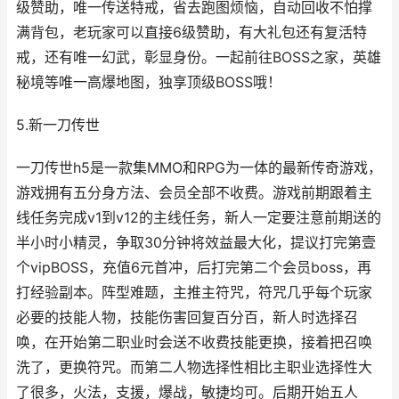
级赞助，唯一传送特戒，省去跑图烦恼，自动回收不怕撑
满背包，老玩家可以直接6级赞助，有大礼包还有复活特
戒，还有唯一幻武，彰显身份。一起前往BOSS之家，英雄
秘境等唯一高爆地图，独享顶级BOSS哦！
5.新一刀传世
一刀传世h5是一款集MMO和RPG为一体的最新传奇游戏，
游戏拥有五分身方法、会员全部不收费。游戏前期跟着主
线任务完成v1到v12的主线任务，新人一定要注意前期送的
半小时小精灵，争取30分钟将效益最大化，提议打完第壹
个vipBOSS，充值6元首冲，后打完第二个会员boss，再
打经验副本。阵型难题，主推主符咒，符咒几乎每个玩家
必要的技能人物，技能伤害回复百分百，新人时选择召
唤，在开始第二职业时会送不收费技能更换，接着把召唤
洗了，更换符咒。而第二人物选择性相比主职业选择性大
了很多，火法，支援，爆战，敏捷均可。后期开始五人