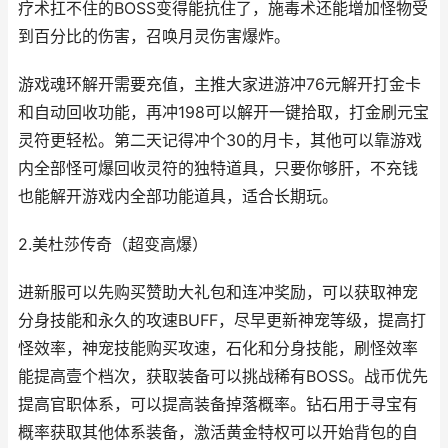
疗术扛不住的BOSS变得能抗住了，施毒术还能增加怪物受
到百分比的伤害，召唤月灵伤害爆炸。
游戏魂环解开需要充值，主推大家进游冲76元解开打金卡
和自动回收功能，再冲198可以解开一键拾取，打金刷元宝
灵符更轻松。第二天记得冲个30的月卡，其他可以靠游戏
内全部怪可爆回收灵符的独特道具，只要你够肝，不充钱
也能解开游戏内全部功能道具，适合长期玩。
2.美杜莎传奇（超变高爆）
进新服可以先购买赞助大礼包和连冲奖励，可以获取神宠
分身技能和永久的攻速BUFF，尽早更新神宠等级，提高打
怪效率，神宠技能购买攻速，石化和分身技能，刷怪效率
能提高壹个档次，获取装备可以挑战稀有BOSS。战币优先
提高官职体系，可以提高装备掉落概率。钻石用于寻宝有
概率获取其他体系装备，激活黄金特权可以开始背包的自