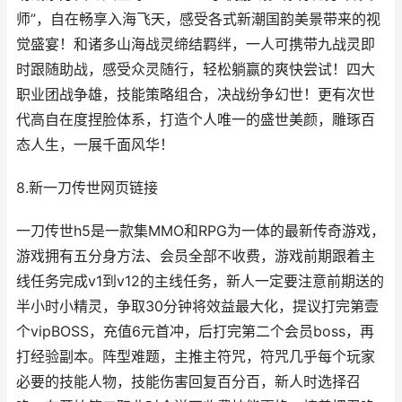
师”，自在畅享入海飞天，感受各式新潮国韵美景带来的视
觉盛宴！和诸多山海战灵缔结羁绊，一人可携带九战灵即
时跟随助战，感受众灵随行，轻松躺赢的爽快尝试！四大
职业团战争雄，技能策略组合，决战纷争幻世！更有次世
代高自在度捏脸体系，打造个人唯一的盛世美颜，雕琢百
态人生，一展千面风华！
8.新一刀传世网页链接
一刀传世h5是一款集MMO和RPG为一体的最新传奇游戏，
游戏拥有五分身方法、会员全部不收费，游戏前期跟着主
线任务完成v1到v12的主线任务，新人一定要注意前期送的
半小时小精灵，争取30分钟将效益最大化，提议打完第壹
个vipBOSS，充值6元首冲，后打完第二个会员boss，再
打经验副本。阵型难题，主推主符咒，符咒几乎每个玩家
必要的技能人物，技能伤害回复百分百，新人时选择召