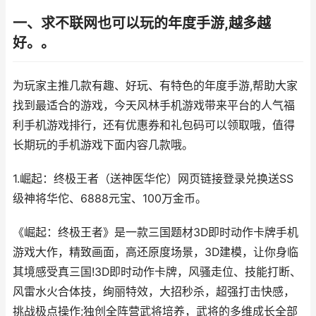
一、求不联网也可以玩的年度手游,越多越
好。。
为玩家主推几款有趣、好玩、有特色的年度手游,帮助大家
找到最适合的游戏，今天风林手机游戏带来平台的人气福
利手机游戏排行，还有优惠券和礼包码可以领取哦，值得
长期玩的手机游戏下面内容几款哦。
1.崛起：终极王者（送神医华佗）网页链接登录兑换送SS
级神将华佗、6888元宝、100万金币。
《崛起：终极王者》是一款三国题材3D即时动作卡牌手机
游戏大作，精致画面，高还原度场景，3D建模，让你身临
其境感受真三国!3D即时动作卡牌，风骚走位、技能打断、
风雷水火合体技，绚丽特效，大招秒杀，超强打击快感，
挑战极点操作;独创全阵营武将培养，武将的多维成长全部