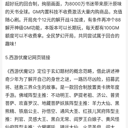
超好玩的回合制，绚丽画面，为8000万书迷带来原汁原味
的天书全球。GM内置科技不收费激活大量内购商品，充值
随心刷。开局充个12元的解开战斗加速，有条件再冲个88
解开神级GM功能，本版本可以长期玩，每天都有100GM
额度可以不收费拿。全民梦幻开局，共同尝试属于回合的
趣味！
5.西游伏魔记网页链接
《西游伏魔记》定位于玄幻题材的概念范畴，借此讲述神
奇少年为了解开自己的身世之谜，一路历尽凶险，招募武
将、拯救三界众生的故事。是一款回合制放置类卡牌年度
手游。佛域阵型主推：不动明王、萨提老祖、济公、普贤
菩萨、欢喜罗汉、地藏菩萨妖族阵型主推：羊力大仙、黑
熊精、铁扇公主、孙悟空、通风大圣、红孩儿冥府阵型主
推：判官、灵感大王、黑白无常、阎罗王白娘子、黄风怪
仙府阵型主推：六臂哪吒、镇远大仙、火灵圣母、阎太