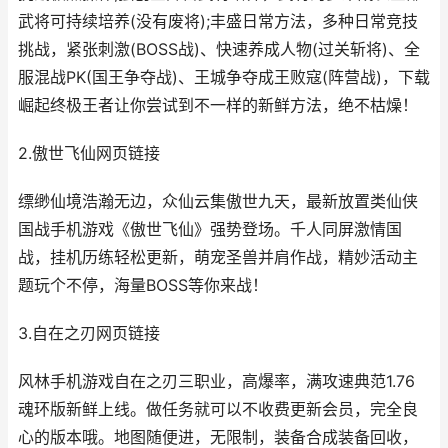
武将可持续培养(没有废将);丰盛日常方法，多种日常竞技
挑战，紧张刺激(BOSS战)、快速养成人物(过关斩将)、全
服混战PK(国王争夺战)、王城争夺成王败寇(阵营战)，下载
崛起终极王者让你尝试到不一样的新鲜方法，绝不枯燥！
2.傲世飞仙网页链接
缥缈仙境浩瀚无边，众仙云集傲世九天，最新放置类仙侠
国战手机游戏《傲世飞仙》强势登场。千人同屏激情国
战，挂机历练轻松更新，萌宠圣兽并肩作战，精妙活动主
题玩个不停，海量BOSS等你来战！
3.自在之刃网页链接
风林手机游戏自在之刃三职业，高爆率，满攻速典范1.76
魂环版新鲜上线。做任务就可以不收费更新会员，完全良
心的版本哦。地图随便进，无限制，装备合成装备回收，