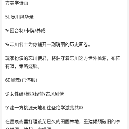
方美学诗画
5⃣️忘川风华录
🌸回合制/卡牌/养成
🌸忘川名士为你铺开一副瑰丽的历史画卷。
玩家扮演的忘川使君，将驻守着忘川这方世外桃源，布阵
有道，策略烧脑。
6⃣️墨魂(已停服）
🌸女性给/模拟经营/古风剧情
🌸建一方桃源天地和往圣绝学激荡共鸣
在墨痕斋里打理荒芜已久的田园林地，重建倾颓破旧的亭