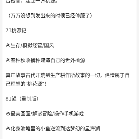
台楼阁，建起一方桃源。
（万万没想到发出来的时候已经停服了）
7⃣️桃源记
🌸生存/模拟经营/国风
🌸春种秋收播种建造自己的世外桃源
真正故事古代开荒到生产耕作所故事的一切，建造属于自
己理想的“桃花源”！
8⃣️鲤（重制版）
🌸最美画面/解谜冒险/操作手机游戏
🌸化身池塘里的小鱼逆流到达梦幻的星海湖