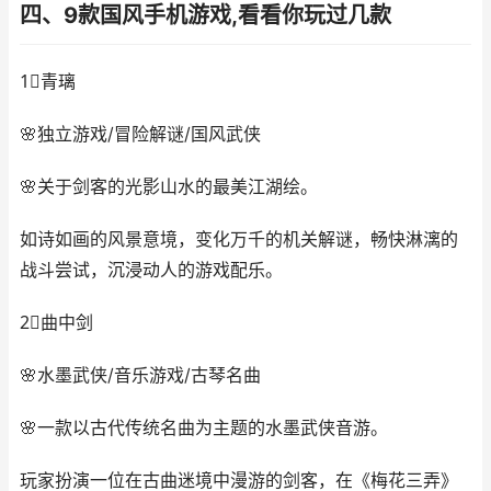
四、9款国风手机游戏,看看你玩过几款
1⃣️青璃
🌸独立游戏/冒险解谜/国风武侠
🌸关于剑客的光影山水的最美江湖绘。
如诗如画的风景意境，变化万千的机关解谜，畅快淋漓的
战斗尝试，沉浸动人的游戏配乐。
2⃣️曲中剑
🌸水墨武侠/音乐游戏/古琴名曲
🌸一款以古代传统名曲为主题的水墨武侠音游。
玩家扮演一位在古曲迷境中漫游的剑客，在《梅花三弄》