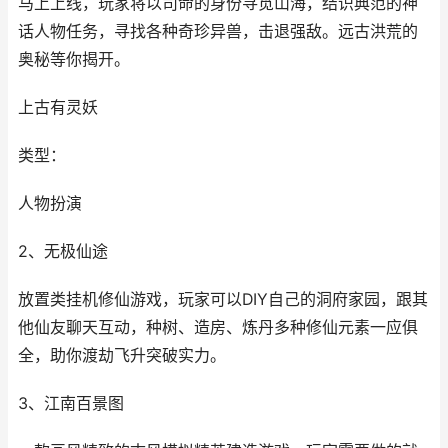
马上上线，玩家将以司命的身份寻觅山海，结识典范的神
话人物任务，寻找各种奇珍异兽，击退强敌。远古洪荒的
奥秘等你揭开。
上古有灵妖
类型：
人物扮演
2、无极仙途
放置类挂机修仙游戏，玩家可以DIY自己的洞府家园，跟其
他仙友聊天互动，种树、造房、炼丹多种修仙元素一应俱
全，助你渡劫飞升突破实力。
3、江南百景图