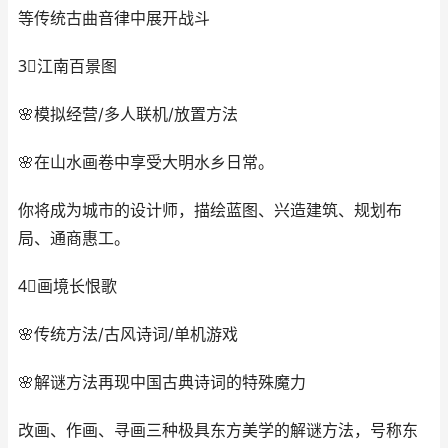
等传统古曲音律中展开战斗
3⃣️江南百景图
🌸模拟经营/多人联机/放置方法
🌸在山水画卷中享受大明水乡日常。
你将成为城市的设计师，描绘蓝图、兴造建筑、规划布
局、通商惠工。
4⃣️画境长恨歌
🌸传统方法/古风诗词/单机游戏
🌸解谜方法再现中国古典诗词的特殊魔力
改画、作画、寻画三种极具东方美学的解谜方法，号称东