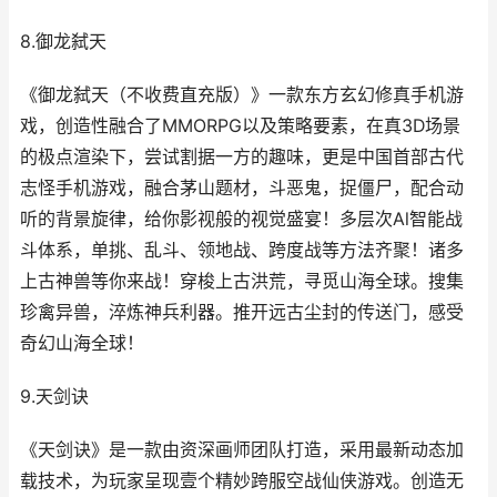
8.御龙弑天
《御龙弑天（不收费直充版）》一款东方玄幻修真手机游
戏，创造性融合了MMORPG以及策略要素，在真3D场景
的极点渲染下，尝试割据一方的趣味，更是中国首部古代
志怪手机游戏，融合茅山题材，斗恶鬼，捉僵尸，配合动
听的背景旋律，给你影视般的视觉盛宴！多层次Al智能战
斗体系，单挑、乱斗、领地战、跨度战等方法齐聚！诸多
上古神兽等你来战！穿梭上古洪荒，寻觅山海全球。搜集
珍禽异兽，淬炼神兵利器。推开远古尘封的传送门，感受
奇幻山海全球！
9.天剑诀
《天剑诀》是一款由资深画师团队打造，采用最新动态加
载技术，为玩家呈现壹个精妙跨服空战仙侠游戏。创造无