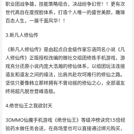
职业团战争雄，技能策略组合，决战纷争幻世！！更有次
世代高自在度捏脸体系，打造个人唯一的盛世美颜，雕琢
百态人生，一展千面风华！！
3.新凡人修仙传
《新凡人修仙传》是由起点白金级作家忘语同名小说《凡
人修仙传》正版授权改编的微社交组团修炼手机游戏，游
戏充分还原小说内庞大浩瀚的修仙体系，以组团玩法连接
道友和道友之间的缘法，比肩共赴坎坷难行的修仙之路。
坚信只要像韩立那样拥有不曾动摇的修仙之心，全部道友
终将超凡脱世登峰造极。
4.绝世仙王之我欲封天
3DMMO仙魔手机游戏《绝世仙王》等级冲榜诀窍1.5倍经
验药水做任务会送，在商场里也可以直接通过绑元购买，