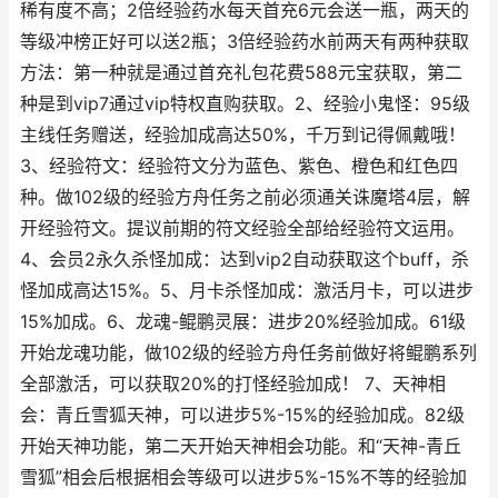
稀有度不高；2倍经验药水每天首充6元会送一瓶，两天的
等级冲榜正好可以送2瓶；3倍经验药水前两天有两种获取
方法：第一种就是通过首充礼包花费588元宝获取，第二
种是到vip7通过vip特权直购获取。2、经验小鬼怪：95级
主线任务赠送，经验加成高达50%，千万到记得佩戴哦！
3、经验符文：经验符文分为蓝色、紫色、橙色和红色四
种。做102级的经验方舟任务之前必须通关诛魔塔4层，解
开经验符文。提议前期的符文经验全部给经验符文运用。
4、会员2永久杀怪加成：达到vip2自动获取这个buff，杀
怪加成高达15%。5、月卡杀怪加成：激活月卡，可以进步
15%加成。6、龙魂-鲲鹏灵展：进步20%经验加成。61级
开始龙魂功能，做102级的经验方舟任务前做好将鲲鹏系列
全部激活，可以获取20%的打怪经验加成！ 7、天神相
会：青丘雪狐天神，可以进步5%-15%的经验加成。82级
开始天神功能，第二天开始天神相会功能。和“天神-青丘
雪狐”相会后根据相会等级可以进步5%-15%不等的经验加