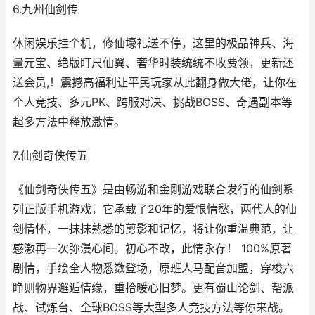
6.九州仙剑传
休闲娱乐挂个机，修仙壕礼送不停，这里的极品神兵、海
量元宝、绝版盯尺仙翼、奢华时装统统不收费领，更新还
送会员,！震撼高福利让平民玩家从此翻身做大佬，让你在
个人竞技、多元PK、跨服对决、挑战BOSS、奇遇副本等
超多方法中释放激情。
7.仙剑奇侠传五
《仙剑奇侠传五》是由畅游和金刚游戏联合发行的仙剑系
列正版手机游戏，它承载了20年的爱恨情愁，两代人的仙
剑情怀，一抹抹熟悉的剪影和记忆，将让你重温典范，让
感激再一次弥漫心间。初心不改，此情永存！ 100%原著
剧情，手绘全人物悉数登场，原班人马配音加盟，穿梭六
睁则物界邂逅情缘，重拾暖心旧梦。更有蜀山论剑、帮派
战、试炼台、全球BOSS等大型多人竞技方法等你来战。