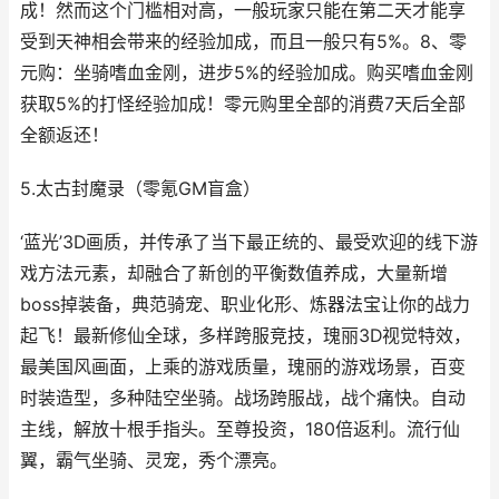
成！然而这个门槛相对高，一般玩家只能在第二天才能享
受到天神相会带来的经验加成，而且一般只有5%。8、零
元购：坐骑嗜血金刚，进步5%的经验加成。购买嗜血金刚
获取5%的打怪经验加成！零元购里全部的消费7天后全部
全额返还！
5.太古封魔录（零氪GM盲盒）
‘蓝光’3D画质，并传承了当下最正统的、最受欢迎的线下游
戏方法元素，却融合了新创的平衡数值养成，大量新增
boss掉装备，典范骑宠、职业化形、炼器法宝让你的战力
起飞！最新修仙全球，多样跨服竞技，瑰丽3D视觉特效，
最美国风画面，上乘的游戏质量，瑰丽的游戏场景，百变
时装造型，多种陆空坐骑。战场跨服战，战个痛快。自动
主线，解放十根手指头。至尊投资，180倍返利。流行仙
翼，霸气坐骑、灵宠，秀个漂亮。