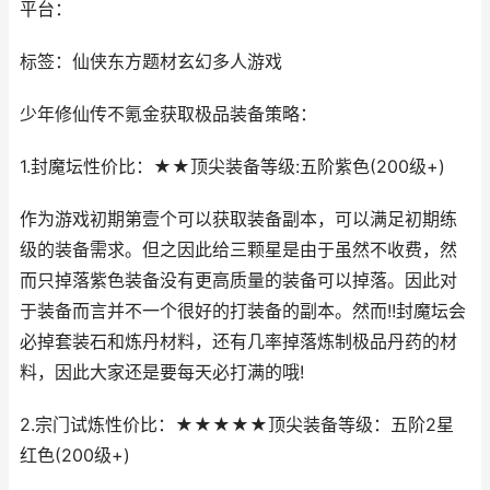
平台：
标签：仙侠东方题材玄幻多人游戏
少年修仙传不氪金获取极品装备策略：
1.封魔坛性价比：★★顶尖装备等级:五阶紫色(200级+)
作为游戏初期第壹个可以获取装备副本，可以满足初期练
级的装备需求。但之因此给三颗星是由于虽然不收费，然
而只掉落紫色装备没有更高质量的装备可以掉落。因此对
于装备而言并不一个很好的打装备的副本。然而!!封魔坛会
必掉套装石和炼丹材料，还有几率掉落炼制极品丹药的材
料，因此大家还是要每天必打满的哦!
2.宗门试炼性价比：★★★★★顶尖装备等级：五阶2星
红色(200级+)