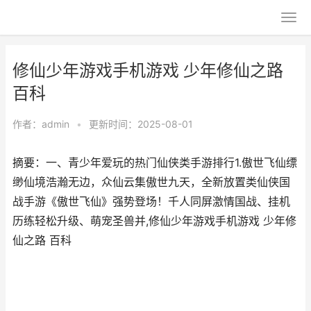
修仙少年游戏手机游戏 少年修仙之路
百科
作者：
admin
•
更新时间：2025-08-01
摘要：一、青少年爱玩的热门仙侠类手游排行1.傲世飞仙缥
缈仙境浩瀚无边，众仙云集傲世九天，全新放置类仙侠国
战手游《傲世飞仙》强势登场！千人同屏激情国战、挂机
历练轻松升级、萌宠圣兽并,修仙少年游戏手机游戏 少年修
仙之路 百科