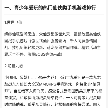
一、青少年爱玩的热门仙侠类手机游戏排行
1.傲世飞仙
缥缈仙境浩瀚无边，众仙云集傲世九天，最新放置类仙侠
国战手机游戏《傲世飞仙》强势登场！千人同屏激情国
战、挂机历练轻松更新、萌宠圣兽并肩作战、精妙活动主
题玩个不停，海量BOSS等你来战！
2.幻世九歌
小团团、呆妹儿、小杨哥力荐！《幻世九歌》是一款九宠
助战东方仙幻大全球MMORPG手机游戏，你将化身“御灵
师”，自在畅享入海飞天，感受各式新潮国韵美景带来的视
觉盛宴，和诸多山海战灵缔结羁绊，一人可携带九战灵即
时跟随助战，感受众灵随行，轻松躺赢的爽快尝试。四大