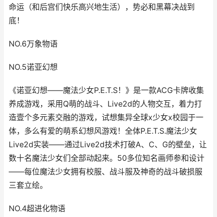
命运（和后宫们快乐高兴地生活），势必和黑幕决战到
底！
NO.6万象物语
NO.5诺亚幻想
《诺亚幻想——魔法少女P.E.T.S！》是一款ACG卡牌收集
养成游戏，采用Q萌的战斗、Live2d的人物交互，着力打
造壹个多元素交融的游戏，试想集异全球x少女x校园于一
体，多么有爱的萌系幻想风游戏！全体P.E.T.S.魔法少女
Live2d实装——通过Live2d技术打破A、C、G的壁垒，让
数十名魔法少女们全部动起来。50多位知名画师参和设计
——每位魔法少女拥有校服、战斗服及神奇的战斗破损服
三套立绘。
NO.4超进化物语