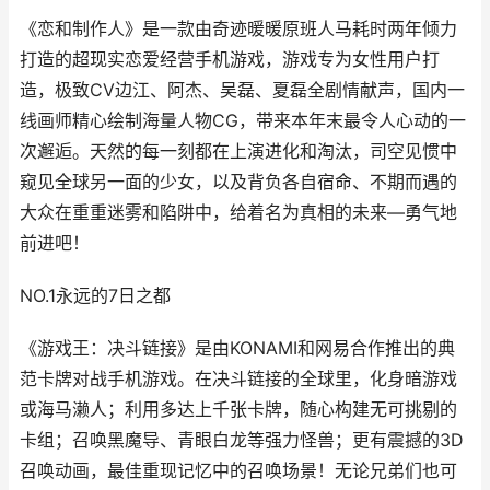
《恋和制作人》是一款由奇迹暖暖原班人马耗时两年倾力
打造的超现实恋爱经营手机游戏，游戏专为女性用户打
造，极致CV边江、阿杰、吴磊、夏磊全剧情献声，国内一
线画师精心绘制海量人物CG，带来本年末最令人心动的一
次邂逅。天然的每一刻都在上演进化和淘汰，司空见惯中
窥见全球另一面的少女，以及背负各自宿命、不期而遇的
大众在重重迷雾和陷阱中，给着名为真相的未来—勇气地
前进吧！
NO.1永远的7日之都
《游戏王：决斗链接》是由KONAMI和网易合作推出的典
范卡牌对战手机游戏。在决斗链接的全球里，化身暗游戏
或海马濑人；利用多达上千张卡牌，随心构建无可挑剔的
卡组；召唤黑魔导、青眼白龙等强力怪兽；更有震撼的3D
召唤动画，最佳重现记忆中的召唤场景！无论兄弟们也可