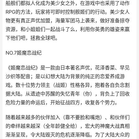
船舰们都拟人化成为美少女之外，在游戏中也采用了动作
RPG的方法，玩家将可即时控制舰姬们的行动。美少女人
物更有真正声优加盟，海量军团马上袭来，做好准备掠夺
资源，和小姐姐们一起战斗了么，利用你英勇的雄姿来赢
下他们吧，拯救全球吧。
NO.7姬魔恋战纪
《姬魔恋战纪》是一款由日本著名声优，花泽香菜、早见
沙织等配音；是以幻想大陆为背景的纯正的恋爱养成游
戏。数十位势力领主（战姬）性格各异，抱着各自负念割
据大陆。从遗迹中苏醒的失忆青年（你），背负上了回收
危险力量的命运后，开始征战四方，收复各个势力。
随着越来越多的伙伴加入（靠不要脸和嘴炮）、和伙伴们
的牵绊越来越深（全年龄健全给），宏大的神魔大战真相
渐渐呈现，令大陆毁灭的危机逐渐降临。为了大陆大众的