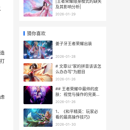
|王者荣耀隐身模式的缺失
及其影响分析|
以
2026-01-29
猜你喜欢
姜子牙王者荣耀出装
造
2026-01-28
打
# 文章以“家的拼音该该怎
么办办写”为题目
2026-01-26
## 王者荣耀中最帅的皮
肤：视觉与操作的完美结
虑
合
2026-01-26
1、《和平精英：玩家必
看的最高操作技巧》
2026-01-30