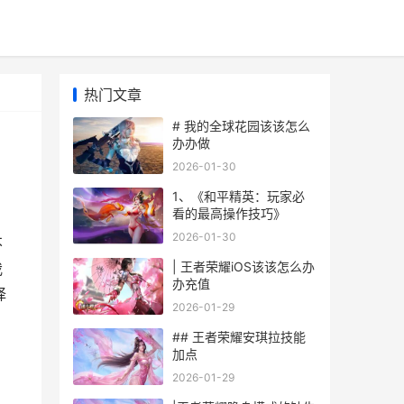
热门文章
# 我的全球花园该该怎么
办办做
2026-01-30
1、《和平精英：玩家必
看的最高操作技巧》
2026-01-30
不
| 王者荣耀iOS该该怎么办
我
办充值
择
2026-01-29
## 王者荣耀安琪拉技能
加点
2026-01-29