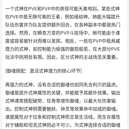
一个式神在PVE和PVP中的表现可能天差地别。某些式神
在PVE中是无隙可乘的王者，例如缘结神，她能大幅提升
队伍伤害并为队友提供额外回合，在各种副本中都是热门
选择。然而，在瞬息万变的PVP斗技场中，她可能由于速
度或容易被针对而难以发挥。相反，一些在PVP中极具威
慑力的式神，如控制能力极强的御怨般若，在大部分PVE
玩法中则用处有限。因此，区分式神的主战场至关重要。
|御魂搭配：激活式神潜力的核心环节|
再强力的式神，没有合适的御魂也如同失去利爪的猛虎。
御魂是提升式神属性的关键，并能赋予其额外效果。输出
式神通常搭配破势、狂骨等增伤御魂，以最大化伤害输
出。控制式神则需要魅妖、钟灵等效果命中加成的御魂。
速度属性对于拉条和控制式神而言是生活线，而生存属性
对于辅助和坦克式神则必不可少。为式神选择合适的御魂