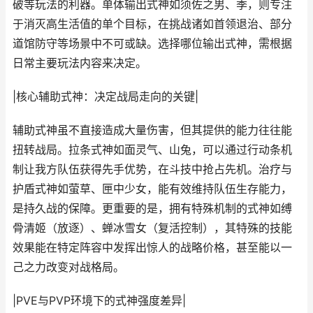
破等玩法的利器。单体输出式神如须佐之男、季，则专注
于消灭高生活值的单个目标，在挑战诸如首领退治、部分
道馆防守等场景中不可或缺。选择哪位输出式神，需根据
日常主要玩法内容来决定。
|核心辅助式神：决定战局走向的关键|
辅助式神虽不直接造成大量伤害，但其提供的能力往往能
扭转战局。拉条式神如面灵气、山兔，可以通过行动条机
制让我方队伍获得先手优势，在斗技中抢占先机。治疗与
护盾式神如萤草、匣中少女，能有效维持队伍生存能力，
是持久战的保障。更重要的是，拥有特殊机制的式神如缚
骨清姬（放逐）、蝉冰雪女（复活控制），其特殊的技能
效果能在特定阵容中发挥出惊人的战略价格，甚至能以一
己之力改变对战格局。
|PVE与PVP环境下的式神强度差异|