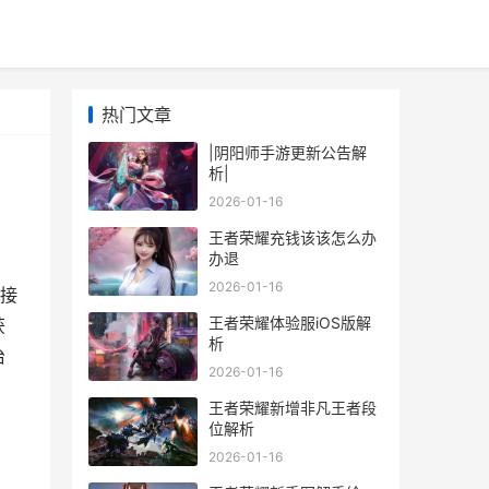
热门文章
|阴阳师手游更新公告解
析|
2026-01-16
王者荣耀充钱该该怎么办
办退
2026-01-16
接
王者荣耀体验服iOS版解
获
析
治
2026-01-16
王者荣耀新增非凡王者段
位解析
2026-01-16