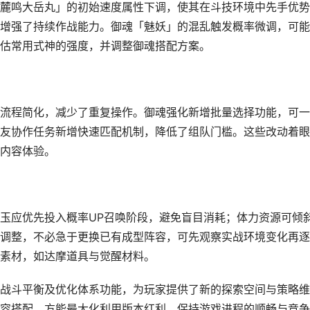
麓鸣大岳丸」的初始速度属性下调，使其在斗技环境中先手优势
增强了持续作战能力。御魂「魅妖」的混乱触发概率微调，可能
估常用式神的强度，并调整御魂搭配方案。
流程简化，减少了重复操作。御魂强化新增批量选择功能，可一
友协作任务新增快速匹配机制，降低了组队门槛。这些改动着眼
内容体验。
玉应优先投入概率UP召唤阶段，避免盲目消耗；体力资源可倾
调整，不必急于更换已有成型阵容，可先观察实战环境变化再逐
素材，如达摩道具与觉醒材料。
战斗平衡及优化体系功能，为玩家提供了新的探索空间与策略维
容搭配，方能最大化利用版本红利，保持游戏进程的顺畅与竞争