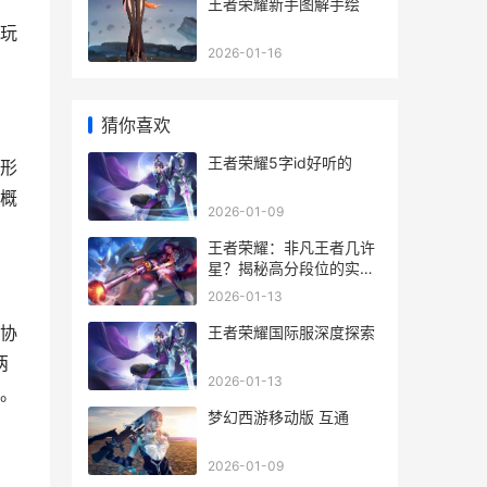
王者荣耀新手图解手绘
玩
2026-01-16
猜你喜欢
王者荣耀5字id好听的
形
概
2026-01-09
王者荣耀：非凡王者几许
星？揭秘高分段位的实力
象征与挑战
2026-01-13
协
王者荣耀国际服深度探索
两
2026-01-13
。
梦幻西游移动版 互通
2026-01-09