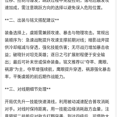
位移、控制与爆发，跳跃过程中免疫控制，落地后触发攻
速加成，需注意跳跃方向的选择以避免误入危险位置。
**二、出装与铭文搭配建议**
装备选择上，虞姬需兼顾攻速、暴击与物理攻击。常规出
装顺序为：急速战靴提升攻速支撑前期对线；暗影战斧提
供冷却缩减与穿透，强化技能伤害；无尽战刃增加暴击收
益；破晓针对坦克英雄；逐日之弓扩展射程便于安全输
出；最后可补末世或保命装备。铭文推荐以“夺萃、鹰眼、
祸源”为主，夺萃增强续航，鹰眼提升穿透，祸源强化暴击
率，平衡虞姬的前后期作战能力。
**三、对线期细节处理**
开局优先升一技能快速清线，利用被动减速配合普攻消耗
对手。对线时保持距离，用一技能边缘消耗敌方血量，注
意预留二技能应对敌方打野突袭。到达四级后，可借助大