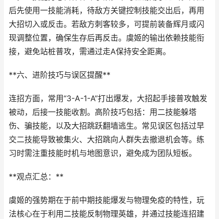
后先使用一技能消耗，待敌方关键控制技能交出后，再用
大招切入或反击。若敌方刺客较多，可提前装备辉月或闪
现调整位置，确保生存后再反击。虞姬的输出依赖技能衔
接，避免站桩普攻，需通过走A保持安全距离。
**六、进阶技巧与误区提醒**
连招方面，常用“3-A-1-A”打出爆发，大招起手接普攻触发
被动，后接一技能收割。高阶技巧包括：用二技能躲塔
伤、骗技能，以及大招跳跃翻墙逃生。常见误区包括过早
交二技能导致被集火、大招跳向人群失去撤退机会等。练
习时需注重技能时机与地图意识，避免成为团队短板。
**观点汇总：**
虞姬的强势期在于前中期技能爆发与物理免疫的特性，玩
法核心在于利用二技能反制物理英雄，并通过技能连招建