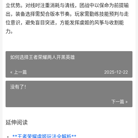
立优势。对线时注重消耗与清线，团战中以保命为前提输
出，装备选择需契合版本节奏。玩家需勤练技能预判与走
位意识，避免盲目突进，方能发挥虞姬的风筝与收割能
力。
如何选择王者荣耀两人开黑英雄
« 上一篇
2025-12-22
没有了！
下一篇 »
延伸阅读
**王者荣耀虞姬玩法全解析**