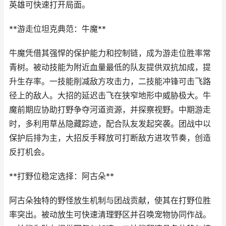
英雄可快速打开局面。
**游走位坦克典范：牛魔**
牛魔凭借其强悍的保护能力和控制链，成为游走位胜率常
青树。被动技能为附近血量最低的队友提供双抗加成，提
升生存率。一技能削减敌方攻击力，二技能冲锋可击飞路
径上的敌人。大招的延迟击飞在狭窄地形中威胁极大。牛
魔前期应协助打野争夺河道资源，并探察视野。中期游走
时，多利用草丛隐藏踪迹，配合队友发起突袭。团战中以
保护后排为主，大招反手释放可打断敌方进攻节奏，创造
反打机会。
**打野位稳定选择：阿古朵**
阿古朵独特的野怪放生机制与团战贡献，使其在打野位胜
率突出。被动放生可快速清理野区并召唤宠物协同作战。