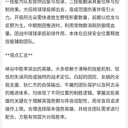
一技能为队友提供回复与加速，二技能翻滚具备位移与控
制效果。大招将球球投掷出去，造成范围伤害并吸引火
力。开局阿古朵需快速放生野怪积累数量，前期以控龙与
反野为主。中期抱团推进时，利用宠物群消耗防御塔血
量。团战中球球承担前排作用，本体在后排安全位置释放
技能辅助团队。
**观点汇总**
峡谷中胜率突出的英雄，大多依赖于清晰的技能机制、较
低的失误风险或独特的战术定位。白起的团控、女娲的全
局支援、狄仁杰的自保输出、牛魔的团队保护以及阿古朵
的推进体系，均体现了不同位置的制胜逻辑。掌握这些英
雄的关键在于理解其强势期与阵容适配性，而非盲目追求
操作上限。合理选择版本强势英雄，并结合团队需求进行
配合，方能有效提升对局胜率。