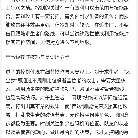
上狂欢之椅。控制的关键在于有效利用攻击范围与技能组
合。普通攻击有一定前摇，需要预判求生者的走位；而技
能攻击往往效果更强，但冷却时间较长。在追击时，不要
盲目跟随求生者的路线，可以尝试绕路拦截或利用技能封
锁其走位空间，迫使对方进入不利地形。
**高级操作技巧与意识培养**
进阶的控制体现在细节操作与大局观上。对于求生者，“人
皇步”即通过不规则走位躲避监管者的攻击，需要大量练
习。利用场景中的障碍物卡视野，瞬间脱离监管者视线，
也是高级技巧。对于监管者，“闪现”技能可以瞬间拉近距
离，打出出其不意的效果；而“传送”则能快速支援其他区
域，打乱求生者的破译节奏。无论扮演何种角色，地图意
识都极为重要。时刻关注剩余密码机的位置、队友的状态
以及监管者的动向，做出最合理的决策，这才是控制的最