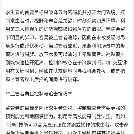
求生者的首要目标是破译五台密码机并打开大门逃脱。控
制求生者时，视野和声音是关键。时刻观察四周环境，利
用第三人称视角的优势观察障碍物后方的情况。奔跑会留
下明显的脚印，容易被监管者追踪，因此在未被发现时尽
量步行或蹲伏移动。当监管者靠近，果断利用场景中的板
窗区进行周旋。放下木板可以暂时击晕监管者，翻越窗户
则能快速拉开距离。控制的核心在于冷静判断，将“交互键”
用在关键时刻，例如在队友倒地时寻找机会救援，或是把
握监管者攻击后摇的间隙进行破译。
**监管者角色控制与追击技巧**
监管者的目标是阻止求生者逃脱。控制监管者需要更强的
预判能力和地图掌控力。利用专属技能是制胜法宝，例如
“聆听”技能可以高亮显示正在奔跑或操作的求生者。攻击命
中后求生者会进入受伤状态，再次击倒即可将其抓捕并放