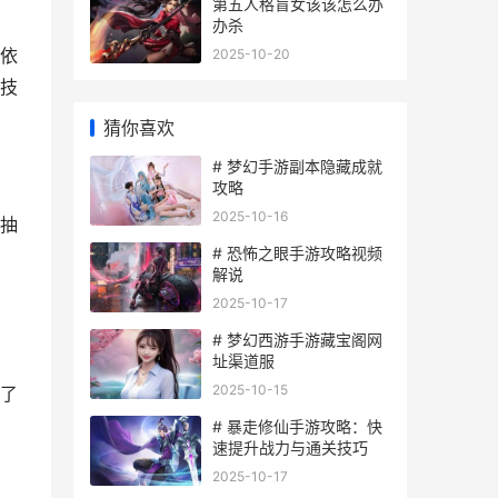
第五人格盲女该该怎么办
办杀
依
2025-10-20
技
猜你喜欢
# 梦幻手游副本隐藏成就
攻略
2025-10-16
抽
# 恐怖之眼手游攻略视频
解说
2025-10-17
# 梦幻西游手游藏宝阁网
址渠道服
2025-10-15
了
# 暴走修仙手游攻略：快
速提升战力与通关技巧
2025-10-17