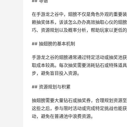
## 导语
在手游龙之谷中，翅膀不仅是角色外观的重要装
赖抽奖体系，该该怎么办办高效抽取心仪的翅膀
巧、资源规划以及概率分析，帮助玩家以更低的
## 抽翅膀的基本机制
手游龙之谷的翅膀通常通过特定活动或抽奖池获
取成本较高。每次抽奖需要消耗钻石或特殊道具
步，避免盲目投入资源。
## 资源规划与积累
抽翅膀需要大量钻石或抽奖券，合理规划资源至
这些之后，参与限时活动或完成特定挑战也能获
动，避免在普通池中浪费资源。