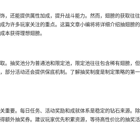
饰，还能提供属性加成，提升战斗能力。然而，翅膀的获取往往
成为许多玩家关注的重点。这篇文章小编将将详细介绍抽翅膀的
成本获得理想翅膀。
取。抽奖池分为普通池和限定池，限定池往往包含稀有翅膀，但
，部分活动还会提供保底机制。了解抽奖制度是制定策略的第一
关重要。每日任务、活动奖励和成就体系是稳定的钻石来源。除
得额外抽奖券。建议玩家优先积累资源，等待高性价比的抽奖活