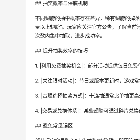
## 抽奖概率与保底机制
不同翅膀的抽中概率存在差异，稀有翅膀的掉落
量以上翅膀”。玩家应关注官方公告，了解当前
次数内集中抽取，进步成功率。
## 提升抽奖效率的技巧
1. |利用免费抽奖机会|：部分活动提供每日
2. |关注限时活动|：节日或版本更新时，游
3. |合理选择抽奖方式|：十连抽通常比单抽
4. |交易或兑换体系|：某些翅膀可通过碎片
## 避免常见误区