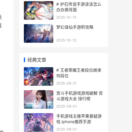
# 炉石传说手游该该怎么
办办换背面
质
2025-10-15
底
梦幻诛仙手游积攻略
2025-10-15
经典文章
# 王者荣耀王者段位继承
何段位
2025-08-21
宫斗手机游戏游戏破解 宫
斗游戏大全 排行榜
2025-08-01
手机游戏主推苹果悬疑游
戏 iphone推荐手游
2025-08-01