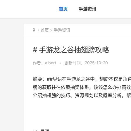
首页
手游资讯
首页
>
手游资讯
# 手游龙之谷抽翅膀攻略
作者：
albert
•
更新时间：2025-10-20
摘要：##导语在手游龙之谷中，翅膀不仅是角
膀的获取往往依赖抽奖体系，该该怎么办办高效
介绍抽翅膀的技巧、资源规划以及概率分析，帮