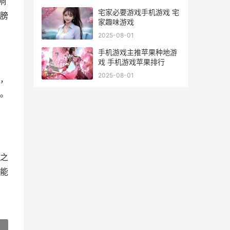
响
宅家必要游戏手机游戏 宅
膀
家趣味游戏
2025-08-01
手机游戏主推苹果种地游
戏 手机游戏苹果排行
2025-08-01
，
。
之
能