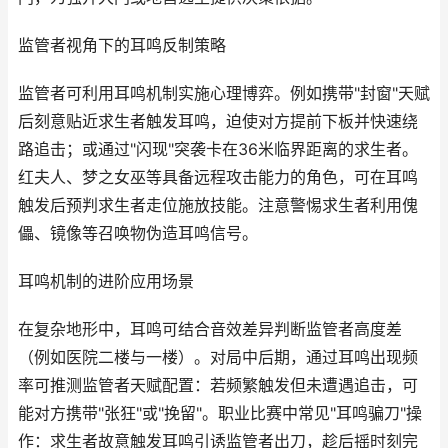
监管者视角下的耳鸣反制策略
监管者可利用耳鸣机制实施心理博弈。例如携带"封窗"天赋
后刻意贴近求生者触发耳鸣，迫使对方提前下板并快速绕
路追击；或通过"闪现"突袭卡在36米临界距离的求生者。
红夫人、梦之女巫等具备远程攻击能力的角色，可在耳鸣
触发后预判求生者走位施放技能。注意警惕求生者利用傀
儡、镜像等召唤物伪造耳鸣信号。
耳鸣机制的进阶应用场景
在复杂地形中，耳鸣可结合音效差异判断监管者高度差
（例如医院二楼与一楼）。对局中后期，通过耳鸣出现频
率可推测监管者天赋配置：若频繁触发但未遭遇追击，可
能对方携带"张狂"或"挽留"。职业比赛中常见"耳鸣骗刀"操
作：求生者故意触发耳鸣引诱监管者出刀，趁后摇时刻完