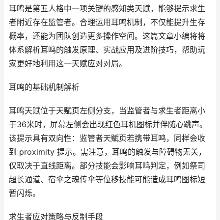
耳鸣是第五人格中一项关键的感知类天赋，能够提示求生
者附近存在监管者。合理运用耳鸣机制，不仅能提升生存
概率，还能为团队创造更多操作空间。这篇文章小编将将
体系解析耳鸣的触发原理、实战应用及进阶技巧，帮助玩
家更好地利用这一天赋应对对局。
耳鸣的基础机制解析
耳鸣天赋位于天赋页左侧分支，当监管者与求生者距离小
于36米时，屏幕左侧会出现红色耳机图标并伴随心跳声。
该提示具有双向性：监管者天赋页若携带耳鸣，同样会收
到 proximity 提示。需注意，耳鸣的触发与障碍物无关，
仅取决于直线距离。部分技能会影响耳鸣判定，例如祭司
超长通道、宿伞之魂传伞等位移技能可能造成耳鸣图标短
暂闪烁。
求生者应对策略与反制手段