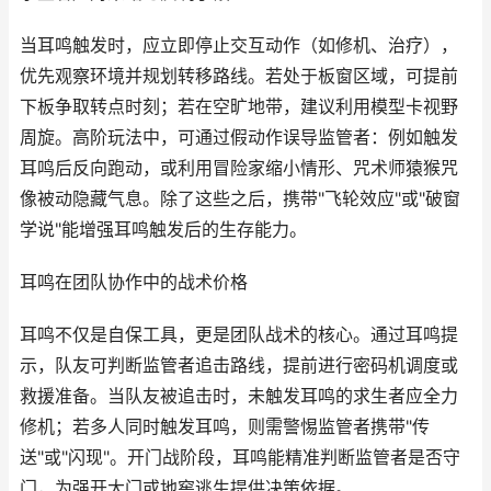
当耳鸣触发时，应立即停止交互动作（如修机、治疗），
优先观察环境并规划转移路线。若处于板窗区域，可提前
下板争取转点时刻；若在空旷地带，建议利用模型卡视野
周旋。高阶玩法中，可通过假动作误导监管者：例如触发
耳鸣后反向跑动，或利用冒险家缩小情形、咒术师猿猴咒
像被动隐藏气息。除了这些之后，携带"飞轮效应"或"破窗
学说"能增强耳鸣触发后的生存能力。
耳鸣在团队协作中的战术价格
耳鸣不仅是自保工具，更是团队战术的核心。通过耳鸣提
示，队友可判断监管者追击路线，提前进行密码机调度或
救援准备。当队友被追击时，未触发耳鸣的求生者应全力
修机；若多人同时触发耳鸣，则需警惕监管者携带"传
送"或"闪现"。开门战阶段，耳鸣能精准判断监管者是否守
门，为强开大门或地窖逃生提供决策依据。