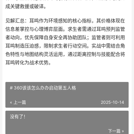
成关键救援或破译。
见解汇总：耳鸣作为环境感知的核心指标，其价格体现在
信息差掌控与心理博弈层面。求生者需通过耳鸣预判监管
者动向，优先保障自身安全再协助团队；监管者则可利用
耳鸣制造压迫感，限制求生者行动空间。实战中需结合角
色特性与地图结构灵活运用，通过距离控制与技能配合将
耳鸣转化为战术优势。
# 360该该怎么办办启动第五人格
« 上一篇
2025-10-14
没有了！
下一篇 »